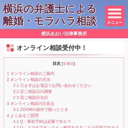
横浜の弁護士による
離婚・モラハラ相談
横浜あおい法律事務所
オンライン相談受付中！
目次
[
非表示
]
1
オンライン相談のご案内
2
オンライン相談の方法
2.1
①まずはお電話でお問い合わせください
2.2
②ご相談日の調整
2.3
③ご相談日当日
3
オンライン相談の注意点
3.1
ZOOMの操作で困ったとき
4
よくあるご質問
4.1
Q：事前予約は必要ですか？
4.2
Q：スマホでオンライン相談をすることは可能ですか？