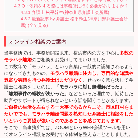
4.3
Q：依頼をする際には事務所に行く必要がありますか？
4.3.1
弁護士 松平幹生(神奈川県弁護士会所属)
4.3.2
最新記事 by 弁護士 松平幹生(神奈川県弁護士会所
属) (全て見る)
オンライン相談のご案内
当事務所では、事務所開設以来、横浜市内の方を中心に
多数の
モラハラ離婚
のご相談をお受けしてまいりました。
この数年で「モラハラ」という言葉は一般的に認知されるよう
になってきたものの、
モラハラ離婚に注力し、専門的な知識や
豊富な実績を持つ弁護士はまだ少なく
、せっかく意を決して弁
護士に相談をしたのに、
「モラハラに対し無理解だった」
、
「離婚事件の経験が浅かった」
などといった理由で、期待した
助言やサポートが得られないという話を聞くことがあります。
ご自身の生活を左右する一大事であるからこそ、市区町村をま
たいででも、モラハラ離婚問題を熟知した弁護士に相談をした
いというご要望が強いものであることを感じております。
そこで、当事務所では、ZOOMというWEB会議ツールを用い
てオンライン相談をお受けする体制を整えることとしました。