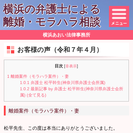
横浜の弁護士による
離婚・モラハラ相談
横浜あおい法律事務所
お客様の声（令和７年４月）
目次
[
非表示
]
1
離婚案件（モラハラ案件）・妻
1.0.1
弁護士 松平幹生(神奈川県弁護士会所属)
1.0.2
最新記事 by 弁護士 松平幹生(神奈川県弁護士会所
属) (全て見る)
離婚案件（モラハラ案件）・妻
松平先生、この度は本当にありがとうございました。