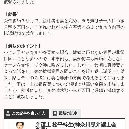
依頼されました。
【結果
】
受任後約３か月で、親権者を妻と定め、養育費は子一人につき
月額６万円を、子それぞれが大学を卒業するまで支払う内容の
協議離婚が成立しました。
【解決のポイント】
小さい子どもを妻が養育する場合、離婚に応じない意思が非常
に固いことが多いので、本事例も、妻が何年も離婚に応じない
ケースを覚悟して交渉に臨みました。しかし、最初に直接妻と
会って話をし、夫の離婚意思が固いことを繰り返し説明した結
果、話し合いの最後には妻も離婚の方向で考えるようになりま
した。妻は、主に養育費について相場より高い金額を主張しま
したが、交渉により、妻の請求額から６万円（月額）減額する
ことに成功しました。
この記事を書いた人
最新の記事
弁護士 松平幹生(神奈川県弁護士会