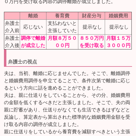
０万円を受け取る内容の調停離婚が成立しました。
離婚
養育費
財産分与
婚姻費用
弁護士
支払わないと
応じない
提示なし
提示なし
介入前
主張していた
弁護士
調停で離婚
月額８万５０
８５０万円
月額１５万
介入後
が成立した
００円
を受け取る
３０００円
弁護士の視点
夫は、当初、離婚に応じませんでした。そこで、離婚調停
と婚姻費用調停を申立てることで、条件次第で離婚に応じ
るという方向に話を進めることができました。
夫は、親に仕送りをしていることから、その分、婚姻費用
の金額を低くするべきだと主張しました。そこで、夫の両
親に貯蓄があり、仕送りがなくても生活できるはずなどと
反論し、算定表から算出された標準的な婚姻費用金額を受
け取る内容の調停が成立しました。
親に仕送りをしているから養育費を減額すべきという主張