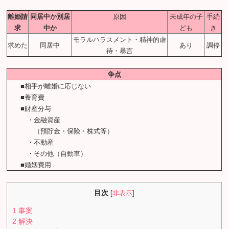
離婚請
同居中か別居
原因
未成年の子
手続
求
中か
ども
き
モラルハラスメント・精神的虐
求めた
同居中
あり
調停
待・暴言
争点
■相手が離婚に応じない
■養育費
■財産分与
・金融資産
（預貯金・保険・株式等）
・不動産
・その他（自動車）
■婚姻費用
目次
[
非表示
]
1
事案
2
解決