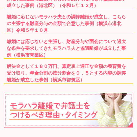
成立した事例（港北区）（令和５年１２月）
離婚に応じないモラハラ夫との調停離婚が成立し、こちら
の主張する財産分与の金額で合意した事例（横浜市港北
区）令和５年１０月
離婚には応じないと主張し、財産分与や面会について過大
な条件を要求してきたモラハラ夫と協議離婚が成立した事
例（横浜市青葉区）
解決金として１８０万円、算定表上適正な金額の養育費を
受け取り、年金分割の按分割合を０．５とする内容の調停
離婚が成立した事例（横浜市都筑区）