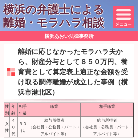
横浜の弁護士による
離婚・モラハラ相談
横浜あおい法律事務所
離婚に応じなかったモラハラ夫か
ら、財産分与として８５０万円、養
育費として算定表上適正な金額を受
け取る調停離婚が成立した事例（横
浜市港北区）
性
年
相手
職業
相手職業
別
齢
年齢
４
給与所得者
給与所得者
女
３０
０
（会社員・公務員・パート・
（会社員・公務員・パート・
性
代
代
アルバイト等）
アルバイト等）