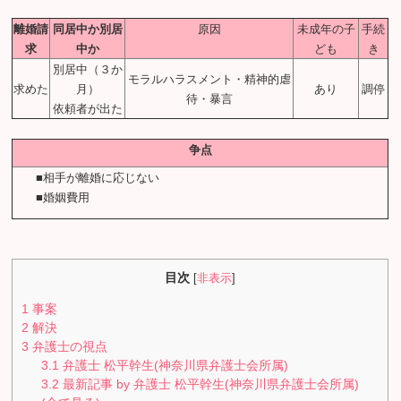
離婚請
同居中か別居
原因
未成年の子
手続
求
中か
ども
き
別居中（３か
モラルハラスメント・精神的虐
求めた
月）
あり
調停
待・暴言
依頼者が出た
争点
■相手が離婚に応じない
■婚姻費用
目次
[
非表示
]
1
事案
2
解決
3
弁護士の視点
3.1
弁護士 松平幹生(神奈川県弁護士会所属)
3.2
最新記事 by 弁護士 松平幹生(神奈川県弁護士会所属)