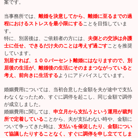
案です。
当事務所では、
離婚を決意してから、離婚に至るまでの過
程におけるストレスを最小限にする
ことを目指していま
す。
特に、別居後は、ご依頼者の方には、
夫側との交渉は弁護
士に任せ、できるだけ夫のことは考えず過ごす
ことを推奨
しています。
別居すれば、１００パーセント離婚にはなりますので、別
居後の生活が、離婚後の生活にそのままつながっていると
考え、前向きに生活する
ようにアドバイスしています。
婚姻費用については、当初合意した金額を夫が途中で支払
わなくなったため、すぐに調停を起こし、同じ金額で調停
が成立しました。
婚姻費用に関しては、
申立月から支払うという運用が裁判
所で定着している
ことから、夫が支払わない時や、金額に
ついて争ってきた時は、
支払いを催促したり、金額につい
て協議したりすることなく、すぐに調停を申し立ててしま