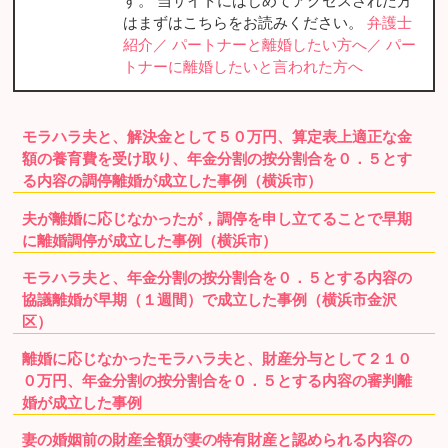
す。 当サイトにはじめてアクセスされた方
はまずはこちらをお読みください。
弁護士
紹介／
パートナーと離婚したい方へ／
パー
トナーに離婚したいと言われた方へ
モラハラ夫と、解決金として５０万円、算定表上適正な金
額の養育費を受け取り、年金分割の按分割合を０．５とす
る内容の調停離婚が成立した事例（横浜市）
夫が離婚に応じなかったが，調停を申し立てることで早期
に離婚調停が成立した事例（横浜市）
モラハラ夫と、年金分割の按分割合を０．５とする内容の
協議離婚が早期（１週間）で成立した事例（横浜市金沢
区）
離婚に応じなかったモラハラ夫と、財産分与として２１０
０万円、年金分割の按分割合を０．５とする内容の審判離
婚が成立した事例
妻の婚姻前の財産全額が妻の特有財産と認められる内容の