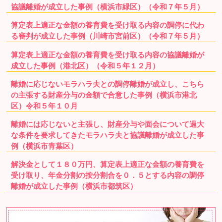
協議離婚が成立した事例（横浜市緑区）（令和７年５月）
算定表上適正な金額の養育費を受け取る内容の調停に代わ
る審判が成立した事例（川崎市宮前区）（令和７年５月）
算定表上適正な金額の養育費を受け取る内容の協議離婚が
成立した事例（港北区）（令和５年１２月）
離婚に応じないモラハラ夫との調停離婚が成立し、こちら
の主張する財産分与の金額で合意した事例（横浜市港北
区）令和５年１０月
離婚には応じないと主張し、財産分与や面会について過大
な条件を要求してきたモラハラ夫と協議離婚が成立した事
例（横浜市青葉区）
解決金として１８０万円、算定表上適正な金額の養育費を
受け取り、年金分割の按分割合を０．５とする内容の調停
離婚が成立した事例（横浜市都筑区）