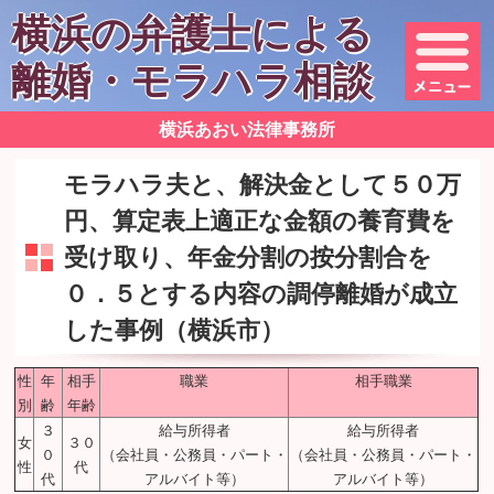
横浜の弁護士による
離婚・モラハラ相談
横浜あおい法律事務所
モラハラ夫と、解決金として５０万
円、算定表上適正な金額の養育費を
受け取り、年金分割の按分割合を
０．５とする内容の調停離婚が成立
した事例（横浜市）
性
年
相手
職業
相手職業
別
齢
年齢
３
給与所得者
給与所得者
女
３０
０
（会社員・公務員・パート・
（会社員・公務員・パート・
性
代
代
アルバイト等）
アルバイト等）